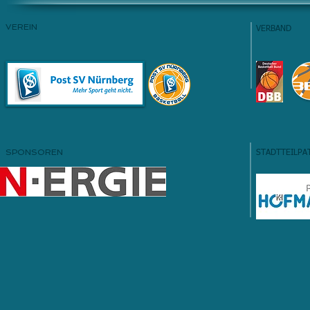
VEREIN
VERBAND
SPONSOREN
STADTTEILPA