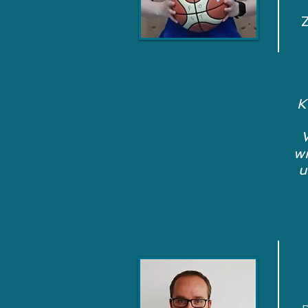
K
W
wi
u