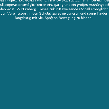
as Projekt "DURCHSTARTEN mit BASKETBALL" ist im Bereich de
ulkooperationsmöglichkeiten einzigartig und ein großes Aushängesch
 den Post SV Nürnberg. Dieses zukunftsweisende Mode
ll ermöglicht 
den Vereinssport in den Schulalltag zu integrieren und somit Kinder
langfristig mit viel Spaß an Bewegung zu binden.