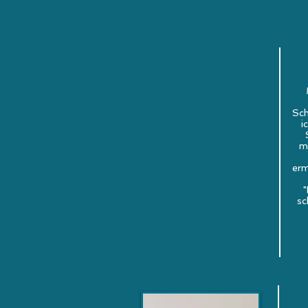
Sch
i
m
erm
"
sc