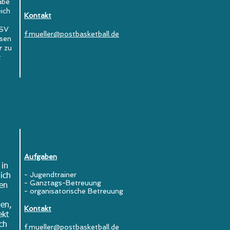
abe
ich
Kontakt
 SV
f.mueller@postbasketball.de
ssen
r zu
t
Aufgaben
 in
-
Jugendtrainer
ich
- Ganztags-Betreuung
gen
- organisatorische Betreuung
hen,
Kontakt
ekt
ch
f.mueller@postbasketball.de