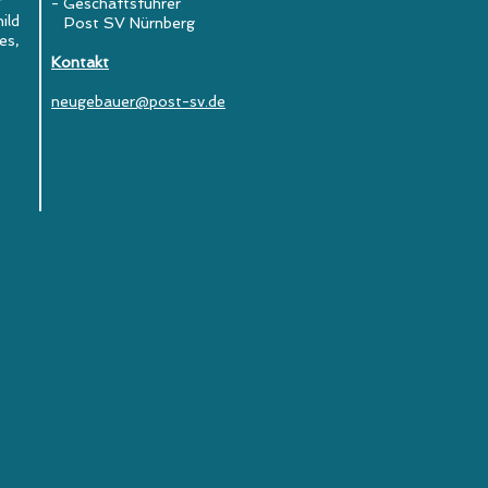
r
- Geschäftsführer
ild
Post SV Nürnberg
es,
Kontakt
neugebauer@post-sv.de