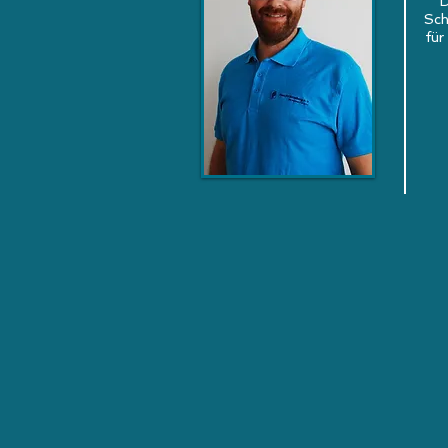
D
Sch
für