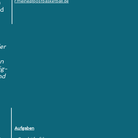
n
r.meine@postbasketball.de
ld
er
en
ig-
nd
Aufgaben