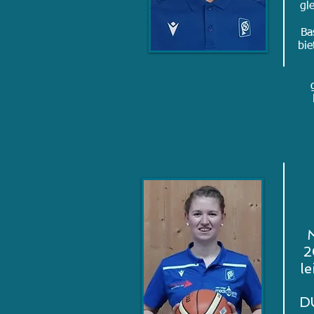
gl
Ba
bie
M
2
le
D