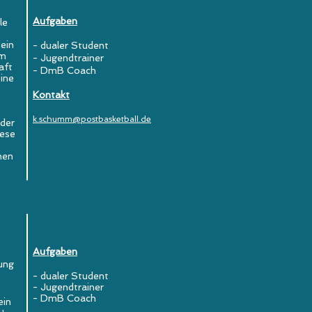
Aufgaben
le
ein
- dualer Student
em
- Jugendtrainer
aft
- DmB Coach
ine
Kontakt
k.schumm@postbasketball.de
 der
iese
nen
Aufgaben
lung
- dualer Student
- Jugendtrainer
- DmB Coach
ein