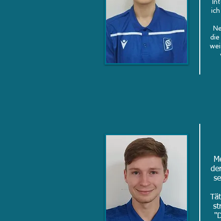
In
ic
Ne
die
wei
Me
der
se
Tät
st
"