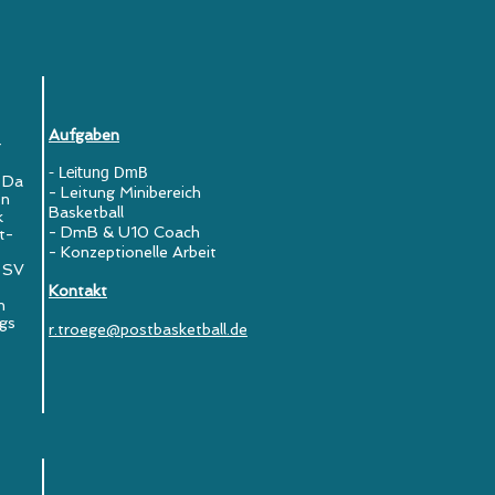
Aufgaben
r
- Leitung DmB
. Da
- Leitung Minibereich
en
Basketball
k
- DmB & U10 Coach
t-
- Konzeptionelle Arbeit
t SV
Kontakt
n
ags
r.troege@postbasketball.de