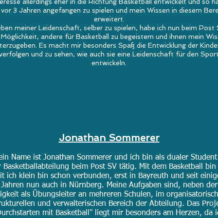
teresse allerdings eher in die Richtung Basketball entwickelt und so h
h vor 3 Jahren angefangen zu spielen und mein Wissen in diesem Bere
erweitert.
ben meiner Leidenschaft, selber zu spielen, habe ich nun beim Post
 Möglichkeit, andere für Basketball zu begeistern und ihnen mein Wi
terzugeben. Es macht mir besonders Spaß die Entwicklung der Kinde
verfolgen und zu sehen, wie auch sie eine Leidenschaft für den Spor
entwickeln.
Jonathan Sommerer
in Name ist Jonathan Sommerer und ich bin als dualer Student
 Basketballabteilung beim Post SV tätig. Mit dem Basketball bin 
it ich klein bin schon verbunden, erst in Bayreuth und seit eini
Jahren nun auch in Nürnberg. Meine Aufgaben sind, neben der
igkeit als Übungsleiter an mehreren Schulen, im organisatorisc
rukturellen und verwalterischen Bereich der Abteilung. Das Proj
Durchstarten mit Basketball" liegt mir besonders am Herzen, da i