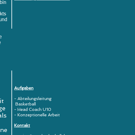
bin
kts
 und
e
e
Aufgaben
- Abteilungsleitung
it
Basketball
ge
- Head Coach U10
als
- Konzeptionelle Arbeit
Kontakt
ine