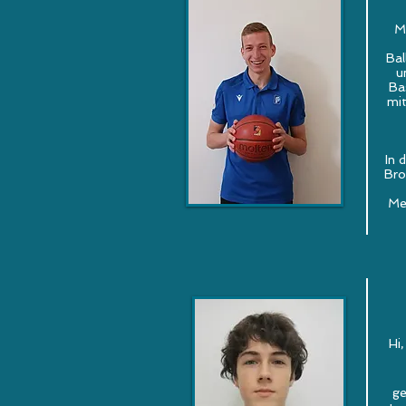
M
Bal
u
Ba
mit
In 
Bro
Mei
Hi,
ge