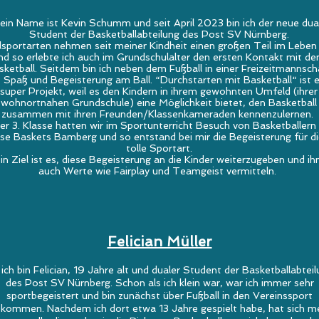
ein Name ist Kevin Schumm und seit April 2023 bin ich der neue dua
Student der Basketballabteilung des Post SV Nürnberg.
lsportarten nehmen seit meiner Kindheit einen großen Teil im Leben 
nd so erlebte ich auch im Grundschulalter den ersten Kontakt mit d
sketball. Seitdem bin ich neben dem Fußball in einer Freizeitmannsch
 Spaß und Begeisterung am Ball. “Durchstarten mit Basketball“ ist e
super Projekt, weil es den Kindern in ihrem gewohnten Umfeld (ihrer
wohnortnahen Grundschule) eine Möglichkeit bietet, den Basketball
zusammen mit ihren Freunden/Klassenkameraden kennenzulernen.
der 3. Klasse hatten wir im Sportunterricht Besuch von Basketballern
se Baskets Bamberg und so entstand bei mir die Begeisterung für d
tolle Sportart.
n Ziel ist es, diese Begeisterung an die Kinder weiterzugeben und ih
auch Werte wie Fairplay und Teamgeist vermitteln.
Felician Müller
 ich bin Felician, 19 Jahre alt und dualer Student der Basketballabtei
des Post SV Nürnberg. Schon als ich klein war, war ich immer sehr
sportbegeistert und bin zunächst über Fußball in den Vereinssport
kommen. Nachdem ich dort etwa 13 Jahre gespielt habe, hat sich m