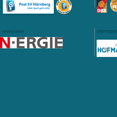
SPONSOREN
STADTTEILPA