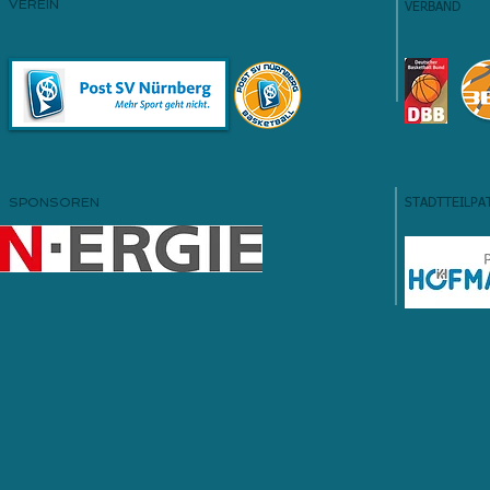
VEREIN
VERBAND
SPONSOREN
STADTTEILPA