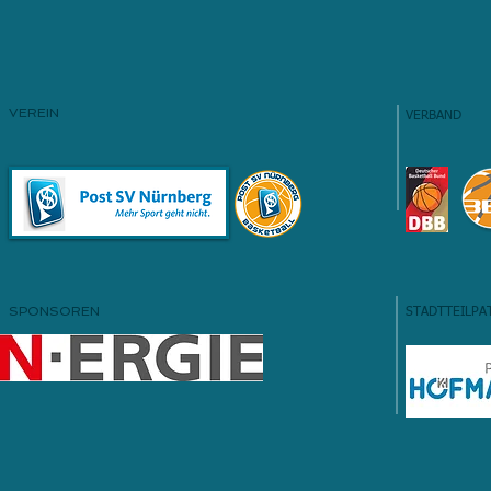
VEREIN
VERBAND
SPONSOREN
STADTTEILPA