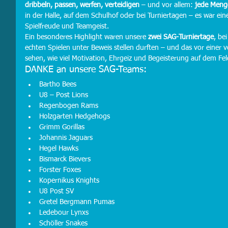
dribbeln, passen, werfen, verteidigen
 – und vor allem: 
jede Meng
in der Halle, auf dem Schulhof oder bei Turniertagen – es war eine 
Spielfreude und Teamgeist.
Ein besonderes Highlight waren unsere 
zwei SAG-Turniertage
, be
echten Spielen unter Beweis stellen durften – und das vor einer v
sehen, wie viel Motivation, Ehrgeiz und Begeisterung auf dem Fel
DANKE an unsere SAG-Teams:
Bartho Bees
U8 – Post Lions
Regenbogen Rams
Holzgarten Hedgehogs
Grimm Gorillas
Johannis Jaguars
Hegel Hawks
Bismarck Bievers
Forster Foxes
Kopernikus Knights
U8 Post SV
Gretel Bergmann Pumas
Ledebour Lynxs
Schöller Snakes