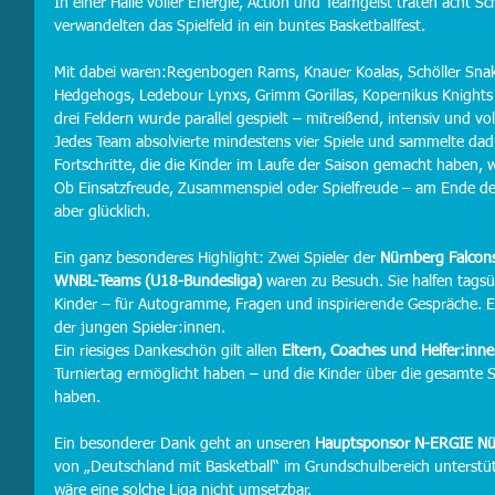
In einer Halle voller Energie, Action und Teamgeist traten acht 
verwandelten das Spielfeld in ein buntes Basketballfest.
Mit dabei waren:Regenbogen Rams, Knauer Koalas, Schöller Snak
Hedgehogs, Ledebour Lynxs, Grimm Gorillas, Kopernikus Knights
drei Feldern wurde parallel gespielt – mitreißend, intensiv und vol
Jedes Team absolvierte mindestens vier Spiele und sammelte dadur
Fortschritte, die die Kinder im Laufe der Saison gemacht haben, 
Ob Einsatzfreude, Zusammenspiel oder Spielfreude – am Ende des 
aber glücklich.
Ein ganz besonderes Highlight: Zwei Spieler der 
Nürnberg Falcon
WNBL-Teams (U18-Bundesliga)
 waren zu Besuch. Sie halfen tagsü
Kinder – für Autogramme, Fragen und inspirierende Gespräche. Ei
der jungen Spieler:innen.
Ein riesiges Dankeschön gilt allen 
Eltern, Coaches und Helfer:inn
Turniertag ermöglicht haben – und die Kinder über die gesamte S
haben.
Ein besonderer Dank geht an unseren 
Hauptsponsor N-ERGIE Nü
von „Deutschland mit Basketball“ im Grundschulbereich unterstüt
wäre eine solche Liga nicht umsetzbar.