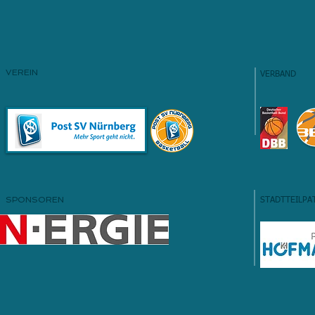
VEREIN
VERBAND
SPONSOREN
STADTTEILPA